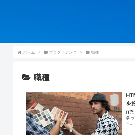
ホーム
プログラミング
職種
職種
H
を
IT
事ってど