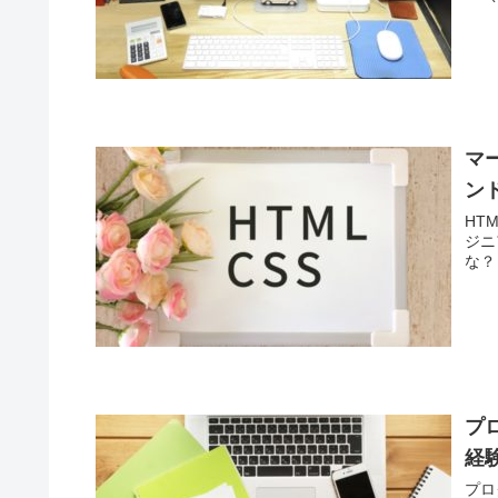
マ
ン
HT
ジニアって何
プ
経
プロ