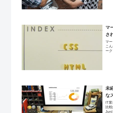
マ
さ
マーク
こんにち
ーク
未
な
IT
比較