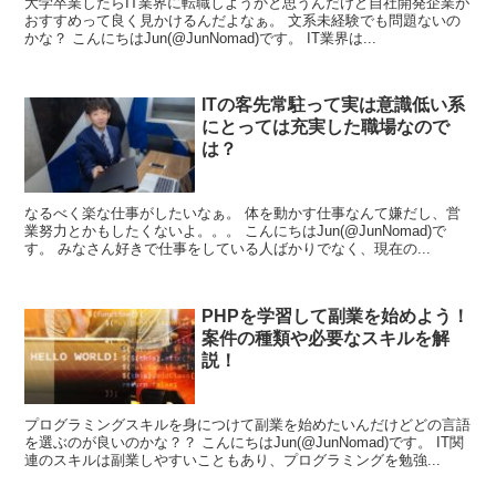
大学卒業したらIT業界に転職しようかと思うんだけど自社開発企業が
おすすめって良く見かけるんだよなぁ。 文系未経験でも問題ないの
かな？ こんにちはJun(@JunNomad)です。 IT業界は...
ITの客先常駐って実は意識低い系
にとっては充実した職場なので
は？
なるべく楽な仕事がしたいなぁ。 体を動かす仕事なんて嫌だし、営
業努力とかもしたくないよ。。。 こんにちはJun(@JunNomad)で
す。 みなさん好きで仕事をしている人ばかりでなく、現在の...
PHPを学習して副業を始めよう！
案件の種類や必要なスキルを解
説！
プログラミングスキルを身につけて副業を始めたいんだけどどの言語
を選ぶのが良いのかな？？ こんにちはJun(@JunNomad)です。 IT関
連のスキルは副業しやすいこともあり、プログラミングを勉強...