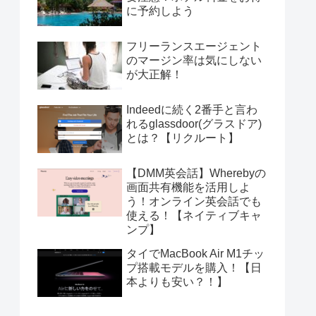
に予約しよう
フリーランスエージェント
のマージン率は気にしない
が大正解！
Indeedに続く2番手と言わ
れるglassdoor(グラスドア)
とは？【リクルート】
【DMM英会話】Wherebyの
画面共有機能を活用しよ
う！オンライン英会話でも
使える！【ネイティブキャ
ンプ】
タイでMacBook Air M1チッ
プ搭載モデルを購入！【日
本よりも安い？！】