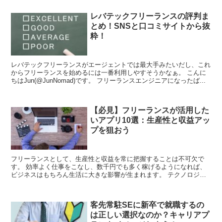
レバテックフリーランスの評判ま
とめ！SNSと口コミサイトから抜
粋！
レバテックフリーランスがエージェントでは最大手みたいだし、これ
からフリーランスを始めるには一番利用しやすそうかなぁ。 こんに
ちはJun(@JunNomad)です。 フリーランスエンジニアになったば...
【必見】フリーランスが活用した
いアプリ10選：生産性と収益アッ
プを狙おう
フリーランスとして、生産性と収益を常に把握することは不可欠で
す。 効率よく仕事をこなし、数千円でも多く稼げるようになれば、
ビジネスはもちろん生活に大きな影響が生まれます。 テクノロジー
の発達により、タスク整理やクライアントとのコ...
客先常駐SEに新卒で就職するの
は正しい選択なのか？キャリアプ