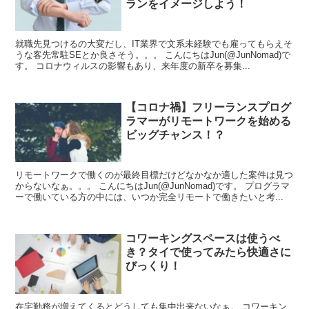
ランをイメージしよう！
就職先見つけるの大変だし、IT業界で文系未経験でも雇ってもらえそ
うな客先常駐SEとか良さそう。。。 こんにちはJun(@JunNomad)で
す。 コロナウィルスの影響もあり、来年度の新卒を募集...
【コロナ禍】フリーランスプログ
ラマーがリモートワークを始める
ビッグチャンス！？
リモートワークで働くのが最終目標だけどなかなか適した案件は見つ
からないなぁ。。。 こんにちはJun(@JunNomad)です。 プログラマ
ーで働いている方の中には、いつか完全リモートで働きたいと考...
コワーキングスペースは使うべ
き？タイで使ってみたら快適さに
びっくり！
在宅勤務が増えてくるとどうしても集中出来ないなぁ。 コワーキン