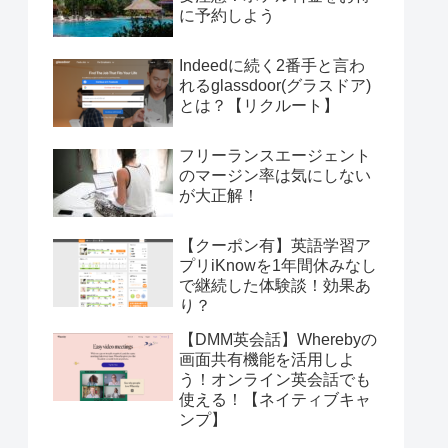
に予約しよう
Indeedに続く2番手と言わ
れるglassdoor(グラスドア)
とは？【リクルート】
フリーランスエージェント
のマージン率は気にしない
が大正解！
【クーポン有】英語学習ア
プリiKnowを1年間休みなし
で継続した体験談！効果あ
り？
【DMM英会話】Wherebyの
画面共有機能を活用しよ
う！オンライン英会話でも
使える！【ネイティブキャ
ンプ】