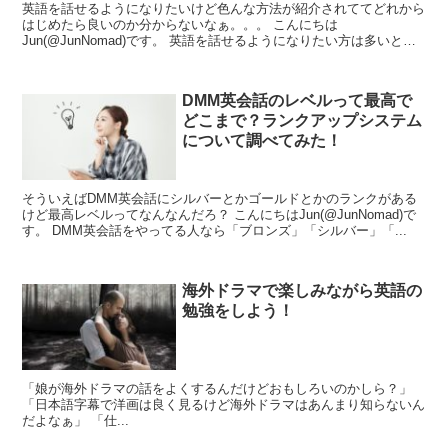
英語を話せるようになりたいけど色んな方法が紹介されててどれから
はじめたら良いのか分からないなぁ。。。 こんにちは
Jun(@JunNomad)です。 英語を話せるようになりたい方は多いと言
われていま...
DMM英会話のレベルって最高で
どこまで？ランクアップシステム
について調べてみた！
そういえばDMM英会話にシルバーとかゴールドとかのランクがある
けど最高レベルってなんなんだろ？ こんにちはJun(@JunNomad)で
す。 DMM英会話をやってる人なら「ブロンズ」「シルバー」「...
海外ドラマで楽しみながら英語の
勉強をしよう！
「娘が海外ドラマの話をよくするんだけどおもしろいのかしら？」
「日本語字幕で洋画は良く見るけど海外ドラマはあんまり知らないん
だよなぁ」 「仕...