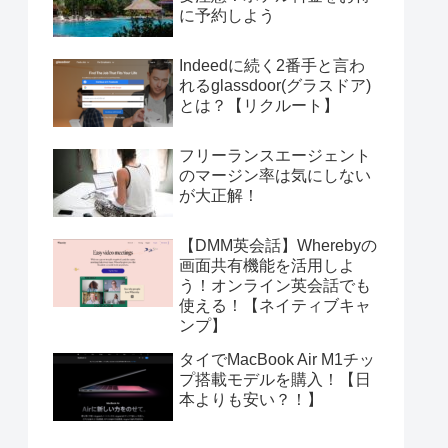
に予約しよう
Indeedに続く2番手と言わ
れるglassdoor(グラスドア)
とは？【リクルート】
フリーランスエージェント
のマージン率は気にしない
が大正解！
【DMM英会話】Wherebyの
画面共有機能を活用しよ
う！オンライン英会話でも
使える！【ネイティブキャ
ンプ】
タイでMacBook Air M1チッ
プ搭載モデルを購入！【日
本よりも安い？！】