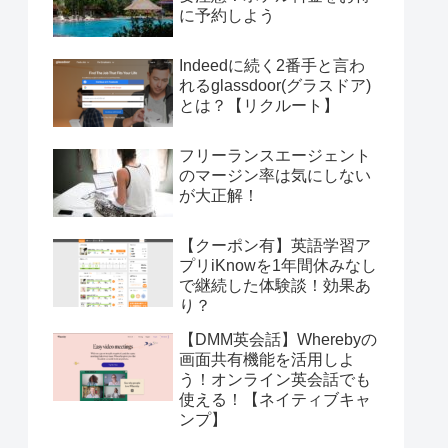
に予約しよう
Indeedに続く2番手と言わ
れるglassdoor(グラスドア)
とは？【リクルート】
フリーランスエージェント
のマージン率は気にしない
が大正解！
【クーポン有】英語学習ア
プリiKnowを1年間休みなし
で継続した体験談！効果あ
り？
【DMM英会話】Wherebyの
画面共有機能を活用しよ
う！オンライン英会話でも
使える！【ネイティブキャ
ンプ】