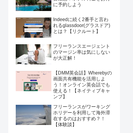
に予約しよう
Indeedに続く2番手と言わ
れるglassdoor(グラスドア)
とは？【リクルート】
フリーランスエージェント
のマージン率は気にしない
が大正解！
【DMM英会話】Wherebyの
画面共有機能を活用しよ
う！オンライン英会話でも
使える！【ネイティブキャ
ンプ】
フリーランスがワーキング
ホリデーを利用して海外滞
在するのはおすすめ？！
【体験談】