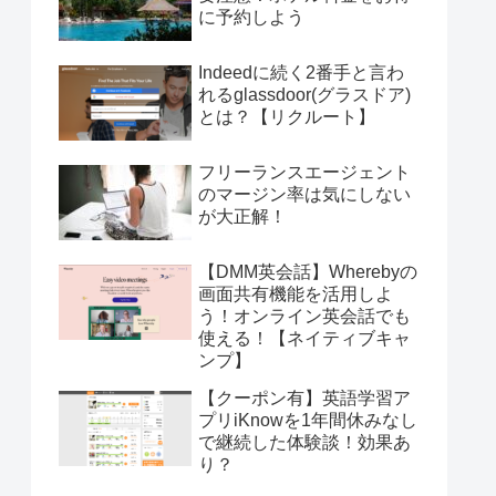
に予約しよう
Indeedに続く2番手と言わ
れるglassdoor(グラスドア)
とは？【リクルート】
フリーランスエージェント
のマージン率は気にしない
が大正解！
【DMM英会話】Wherebyの
画面共有機能を活用しよ
う！オンライン英会話でも
使える！【ネイティブキャ
ンプ】
【クーポン有】英語学習ア
プリiKnowを1年間休みなし
で継続した体験談！効果あ
り？